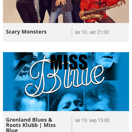
Scary Monsters
lør 10. okt 21:00
Grenland Blues &
lør 19. sep 15:00
Roots Klubb | Miss
Blue