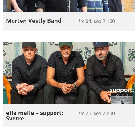
Morten Vestly Band
fre 04. sep 21:00
elle melle – support:
fre 25. sep 20:00
Sverre