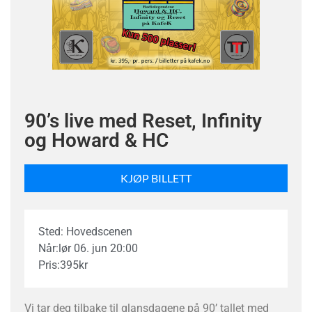
90’s live med Reset, Infinity
og Howard & HC
KJØP BILLETT
Sted: Hovedscenen
Når:
lør 06. jun 20:00
Pris:
395
kr
Vi tar deg tilbake til glansdagene på 90’ tallet med