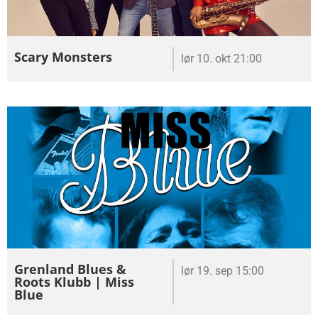
Scary Monsters
lør 10. okt 21:00
Grenland Blues &
lør 19. sep 15:00
Roots Klubb | Miss
Blue