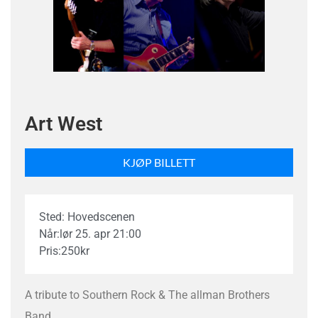
Art West
KJØP BILLETT
Sted: Hovedscenen
Når:
lør 25. apr 21:00
Pris:
250
kr
A tribute to Southern Rock & The allman Brothers
Band