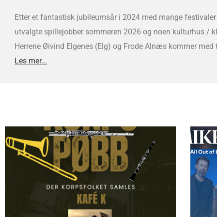
Etter et fantastisk jubileumsår i 2024 med mange festivale
utvalgte spillejobber sommeren 2026 og noen kulturhus / 
Herrene Øivind Elgenes (Elg) og Frode Alnæs kommer med t
Les mer...