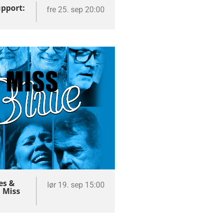
upport:
fre 25. sep 20:00
es &
lør 19. sep 15:00
 Miss