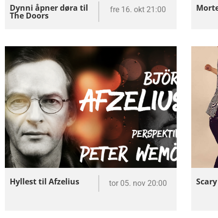
Dynni åpner døra til
Morte
fre 16. okt 21:00
The Doors
Hyllest til Afzelius
Scary
tor 05. nov 20:00