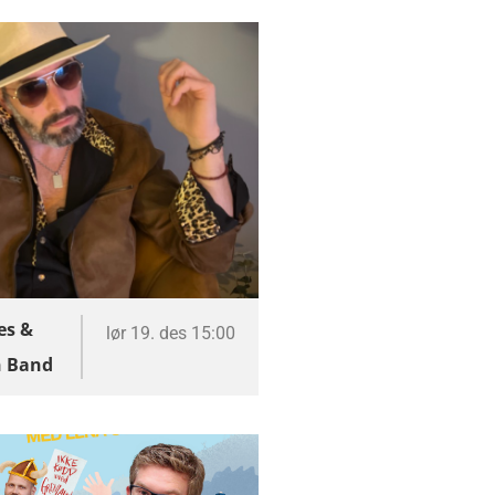
es &
lør 19. des 15:00
|
n Band