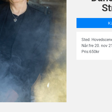
St
K
Sted: Hovedscen
Når:
fre 20. nov 2
Pris:
650
kr