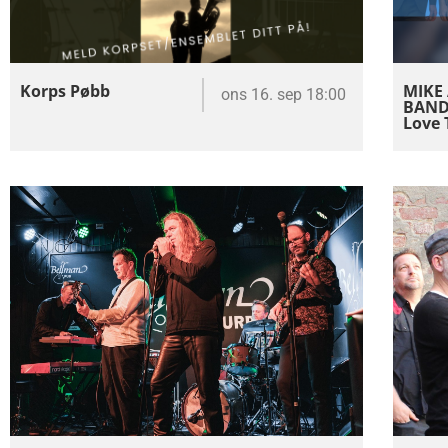
Korps Pøbb
MIKE
ons 16. sep 18:00
BAND 
Love 