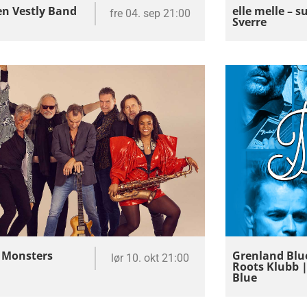
n Vestly Band
elle melle – s
fre 04. sep 21:00
Sverre
 Monsters
Grenland Blu
lør 10. okt 21:00
Roots Klubb |
Blue