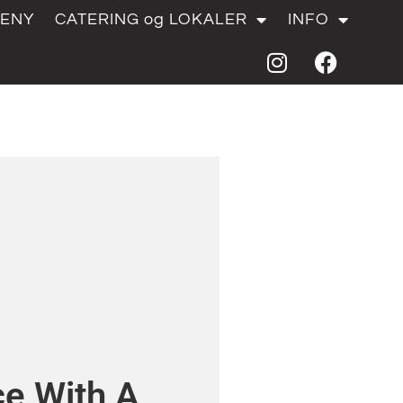
ENY
CATERING og LOKALER
INFO
e With A