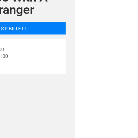
ranger
JØP BILLETT
en
1:00