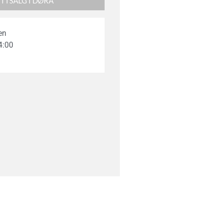
ETTSALG I DØRA
en
4:00