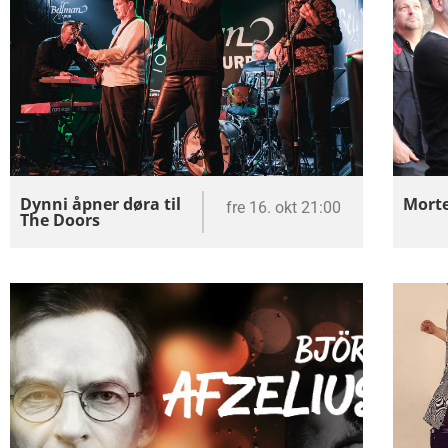
Dynni åpner døra til
Morte
fre 16. okt 21:00
The Doors