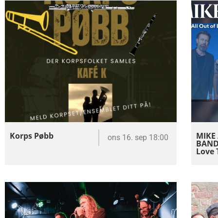
Korps Pøbb
MIKE
ons 16. sep 18:00
BAND 
Love 