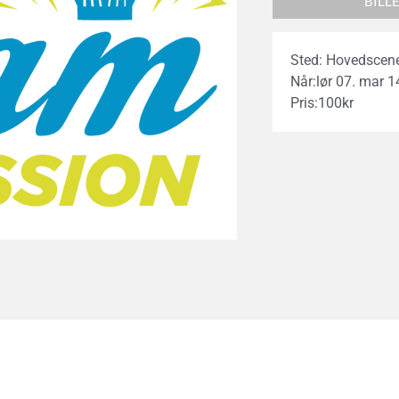
BILL
Sted: Hovedscen
Når:
lør 07. mar 1
Pris:
100
kr