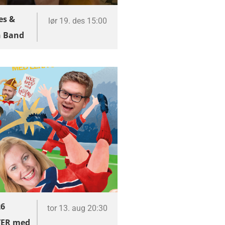
es &
lør 19. des 15:00
|
n Band
26
tor 13. aug 20:30
ER med