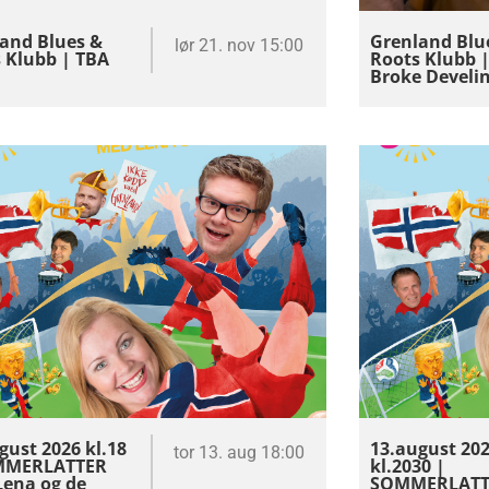
and Blues &
Grenland Blu
lør 21. nov 15:00
 Klubb | TBA
Roots Klubb 
Broke Develi
gust 2026 kl.18
13.august 20
tor 13. aug 18:00
MMERLATTER
kl.2030 |
ena og de
SOMMERLATT