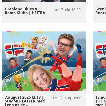
Grenland Blues &
Grenl
lør 17. okt 15:00
Roots Klubb | HEITRA
Roots
7.august 2026 kl.18 |
13.au
fre 07. aug 18:00
SOMMERLATTER med
| SO
Lena og de –
med L