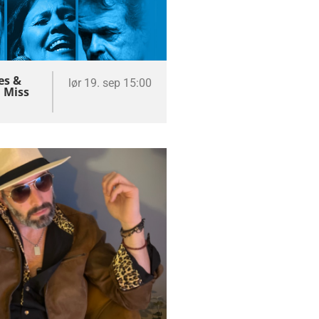
es &
lør 19. sep 15:00
 Miss