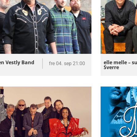
n Vestly Band
elle melle – s
fre 04. sep 21:00
Sverre